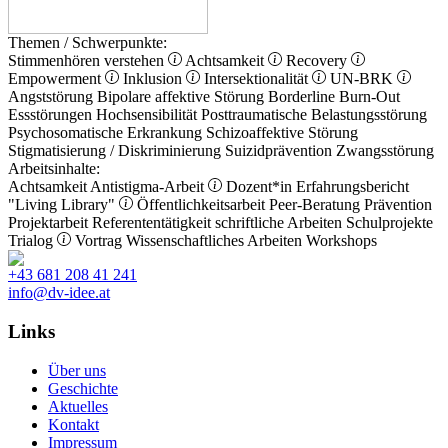
Themen / Schwerpunkte:
Stimmenhören verstehen
Achtsamkeit
Recovery
Empowerment
Inklusion
Intersektionalität
UN-BRK
Angststörung
Bipolare affektive Störung
Borderline
Burn-Out
Essstörungen
Hochsensibilität
Posttraumatische Belastungsstörung
Psychosomatische Erkrankung
Schizoaffektive Störung
Stigmatisierung / Diskriminierung
Suizidprävention
Zwangsstörung
Arbeitsinhalte:
Achtsamkeit
Antistigma-Arbeit
Dozent*in
Erfahrungsbericht
"Living Library"
Öffentlichkeitsarbeit
Peer-Beratung
Prävention
Projektarbeit
Referententätigkeit
schriftliche Arbeiten
Schulprojekte
Trialog
Vortrag
Wissenschaftliches Arbeiten
Workshops
+43 681 208 41 241
info@dv-idee.at
Links
Über uns
Geschichte
Aktuelles
Kontakt
Impressum