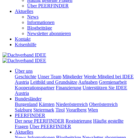
Häufig gestellte Fragen
Über PEERFINDER
Aktuelles
News
Informationen
Blogbeiträge
Newsletter abonnieren
Kontakt
Krisenhilfe
Über uns
Geschichte
Unser Team
Mitglieder
Werde Mitglied bei IDEE
Austria
Leitbild und Grundsätze
Aufgaben
Gremienarbeit
Kooperationspartner
Finanzierung
Unterstützen Sie IDEE
Austria
Bundesländer
Burgenland
Kärnten
Niederösterreich
Oberösterreich
Salzburg
Steiermark
Tirol
Vorarlberg
Wien
PEERFINDER
Der neue PEERFINDER
Registrierung
Häufig gestellte
Fragen
Über PEERFINDER
Aktuelles
News
Informationen
Blogbeiträge
Newsletter abonnieren