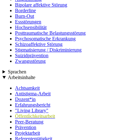
Bipolare affektive Störung
Borderline
Burn-Out
Essstörungen
Hochsensibilität
Posttraumatische Belastungsstörung
Psychosomatische Erkrankung
Schizoaffektive Störung
Stigmatisierung / Diskriminierung
Suizidprävention
Zwangsstörung
Sprachen
Arbeitsinhalte
Achtsamkeit
Antistigma-Arbeit
Dozent*in
Erfahrungsbericht
"Living Library"
Öffentlichkeitsarbeit
Peer-Beratung
Prävention
Projektarbeit
Referententätigkeit