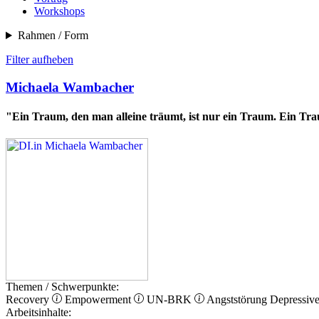
Workshops
Rahmen / Form
Filter aufheben
Michaela Wambacher
"Ein Traum, den man alleine träumt, ist nur ein Traum. Ein Tr
Themen / Schwerpunkte:
Recovery
Empowerment
UN-BRK
Angststörung
Depressiv
Arbeitsinhalte: