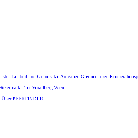
ustria
Leitbild und Grundsätze
Aufgaben
Gremienarbeit
Kooperationsp
Steiermark
Tirol
Vorarlberg
Wien
n
Über PEERFINDER