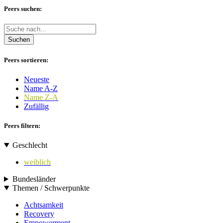
Peers suchen:
Suchen
Peers sortieren:
Neueste
Name A-Z
Name Z-A
Zufällig
Peers filtern:
Geschlecht
weiblich
Bundesländer
Themen / Schwerpunkte
Achtsamkeit
Recovery
Empowerment