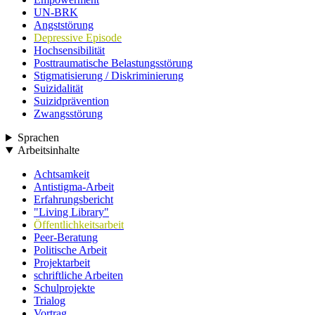
UN-BRK
Angststörung
Depressive Episode
Hochsensibilität
Posttraumatische Belastungsstörung
Stigmatisierung / Diskriminierung
Suizidalität
Suizidprävention
Zwangsstörung
Sprachen
Arbeitsinhalte
Achtsamkeit
Antistigma-Arbeit
Erfahrungsbericht
"Living Library"
Öffentlichkeitsarbeit
Peer-Beratung
Politische Arbeit
Projektarbeit
schriftliche Arbeiten
Schulprojekte
Trialog
Vortrag