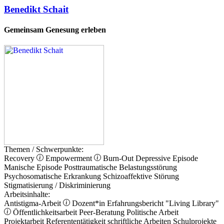
Benedikt Schait
Gemeinsam Genesung erleben
Themen / Schwerpunkte:
Recovery
Empowerment
Burn-Out
Depressive Episode
Manische Episode
Posttraumatische Belastungsstörung
Psychosomatische Erkrankung
Schizoaffektive Störung
Stigmatisierung / Diskriminierung
Arbeitsinhalte:
Antistigma-Arbeit
Dozent*in
Erfahrungsbericht
"Living Library"
Öffentlichkeitsarbeit
Peer-Beratung
Politische Arbeit
Projektarbeit
Referententätigkeit
schriftliche Arbeiten
Schulprojekte