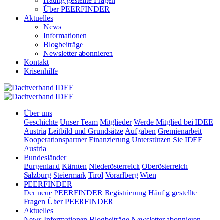
Häufig gestellte Fragen
Über PEERFINDER
Aktuelles
News
Informationen
Blogbeiträge
Newsletter abonnieren
Kontakt
Krisenhilfe
Über uns
Geschichte
Unser Team
Mitglieder
Werde Mitglied bei IDEE
Austria
Leitbild und Grundsätze
Aufgaben
Gremienarbeit
Kooperationspartner
Finanzierung
Unterstützen Sie IDEE
Austria
Bundesländer
Burgenland
Kärnten
Niederösterreich
Oberösterreich
Salzburg
Steiermark
Tirol
Vorarlberg
Wien
PEERFINDER
Der neue PEERFINDER
Registrierung
Häufig gestellte
Fragen
Über PEERFINDER
Aktuelles
News
Informationen
Blogbeiträge
Newsletter abonnieren