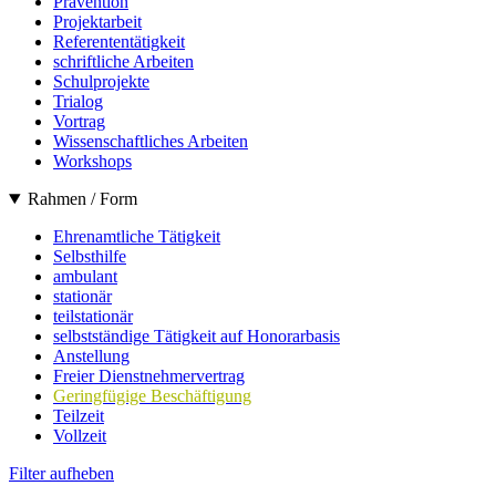
Prävention
Projektarbeit
Referententätigkeit
schriftliche Arbeiten
Schulprojekte
Trialog
Vortrag
Wissenschaftliches Arbeiten
Workshops
Rahmen / Form
Ehrenamtliche Tätigkeit
Selbsthilfe
ambulant
stationär
teilstationär
selbstständige Tätigkeit auf Honorarbasis
Anstellung
Freier Dienstnehmervertrag
Geringfügige Beschäftigung
Teilzeit
Vollzeit
Filter aufheben