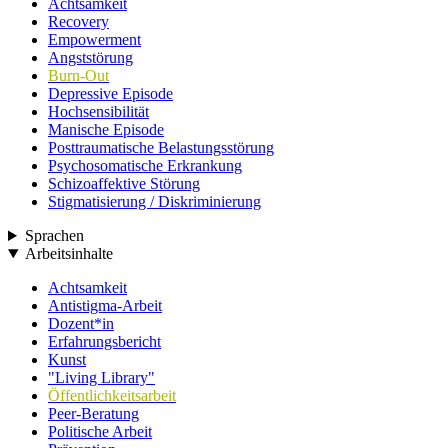
Achtsamkeit
Recovery
Empowerment
Angststörung
Burn-Out
Depressive Episode
Hochsensibilität
Manische Episode
Posttraumatische Belastungsstörung
Psychosomatische Erkrankung
Schizoaffektive Störung
Stigmatisierung / Diskriminierung
Sprachen
Arbeitsinhalte
Achtsamkeit
Antistigma-Arbeit
Dozent*in
Erfahrungsbericht
Kunst
"Living Library"
Öffentlichkeitsarbeit
Peer-Beratung
Politische Arbeit