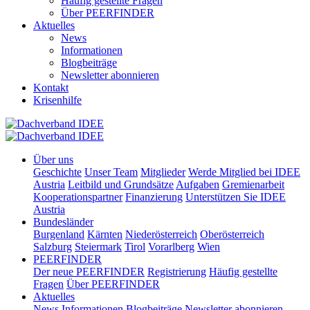
Häufig gestellte Fragen
Über PEERFINDER
Aktuelles
News
Informationen
Blogbeiträge
Newsletter abonnieren
Kontakt
Krisenhilfe
Über uns
Geschichte
Unser Team
Mitglieder
Werde Mitglied bei IDEE
Austria
Leitbild und Grundsätze
Aufgaben
Gremienarbeit
Kooperationspartner
Finanzierung
Unterstützen Sie IDEE
Austria
Bundesländer
Burgenland
Kärnten
Niederösterreich
Oberösterreich
Salzburg
Steiermark
Tirol
Vorarlberg
Wien
PEERFINDER
Der neue PEERFINDER
Registrierung
Häufig gestellte
Fragen
Über PEERFINDER
Aktuelles
News
Informationen
Blogbeiträge
Newsletter abonnieren