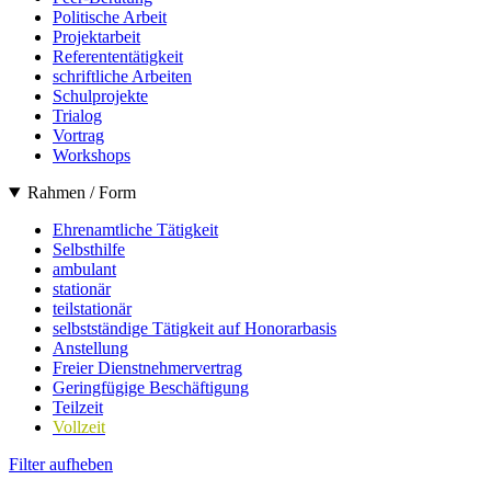
Politische Arbeit
Projektarbeit
Referententätigkeit
schriftliche Arbeiten
Schulprojekte
Trialog
Vortrag
Workshops
Rahmen / Form
Ehrenamtliche Tätigkeit
Selbsthilfe
ambulant
stationär
teilstationär
selbstständige Tätigkeit auf Honorarbasis
Anstellung
Freier Dienstnehmervertrag
Geringfügige Beschäftigung
Teilzeit
Vollzeit
Filter aufheben