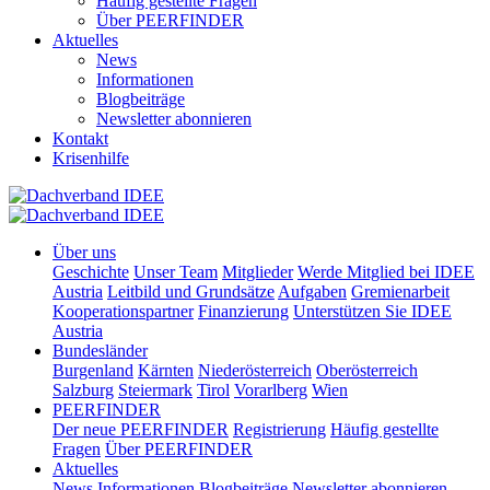
Häufig gestellte Fragen
Über PEERFINDER
Aktuelles
News
Informationen
Blogbeiträge
Newsletter abonnieren
Kontakt
Krisenhilfe
Über uns
Geschichte
Unser Team
Mitglieder
Werde Mitglied bei IDEE
Austria
Leitbild und Grundsätze
Aufgaben
Gremienarbeit
Kooperationspartner
Finanzierung
Unterstützen Sie IDEE
Austria
Bundesländer
Burgenland
Kärnten
Niederösterreich
Oberösterreich
Salzburg
Steiermark
Tirol
Vorarlberg
Wien
PEERFINDER
Der neue PEERFINDER
Registrierung
Häufig gestellte
Fragen
Über PEERFINDER
Aktuelles
News
Informationen
Blogbeiträge
Newsletter abonnieren