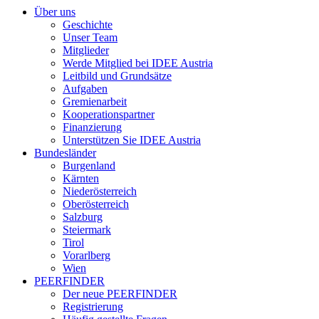
Über uns
Geschichte
Unser Team
Mitglieder
Werde Mitglied bei IDEE Austria
Leitbild und Grundsätze
Aufgaben
Gremienarbeit
Kooperationspartner
Finanzierung
Unterstützen Sie IDEE Austria
Bundesländer
Burgenland
Kärnten
Niederösterreich
Oberösterreich
Salzburg
Steiermark
Tirol
Vorarlberg
Wien
PEERFINDER
Der neue PEERFINDER
Registrierung