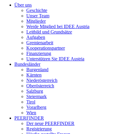
Über uns
Geschichte
Unser Team
Mitglieder
Werde Mitglied bei IDEE Austria
Leitbild und Grundsätze
Aufgaben
Gremienarbeit
Kooperationspartner
Finanzierung
Unterstützen Sie IDEE Austria
Bundesländer
Burgenland
Kärnten
Niederösterreich
Oberösterreich
Salzburg
Steiermark
Tirol
Vorarlberg
Wien
PEERFINDER
Der neue PEERFINDER
Registrierung