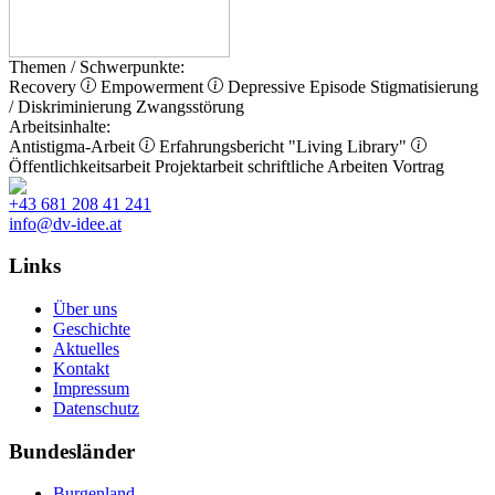
Themen / Schwerpunkte:
Recovery
Empowerment
Depressive Episode
Stigmatisierung
/ Diskriminierung
Zwangsstörung
Arbeitsinhalte:
Antistigma-Arbeit
Erfahrungsbericht
"Living Library"
Öffentlichkeitsarbeit
Projektarbeit
schriftliche Arbeiten
Vortrag
+43 681 208 41 241
info@dv-idee.at
Links
Über uns
Geschichte
Aktuelles
Kontakt
Impressum
Datenschutz
Bundesländer
Burgenland