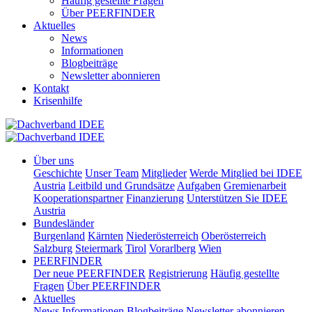
Häufig gestellte Fragen
Über PEERFINDER
Aktuelles
News
Informationen
Blogbeiträge
Newsletter abonnieren
Kontakt
Krisenhilfe
Über uns
Geschichte
Unser Team
Mitglieder
Werde Mitglied bei IDEE
Austria
Leitbild und Grundsätze
Aufgaben
Gremienarbeit
Kooperationspartner
Finanzierung
Unterstützen Sie IDEE
Austria
Bundesländer
Burgenland
Kärnten
Niederösterreich
Oberösterreich
Salzburg
Steiermark
Tirol
Vorarlberg
Wien
PEERFINDER
Der neue PEERFINDER
Registrierung
Häufig gestellte
Fragen
Über PEERFINDER
Aktuelles
News
Informationen
Blogbeiträge
Newsletter abonnieren