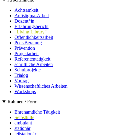
Achtsamkeit
Antistigma-Arbeit
Dozent*in
Erfahrungsbericht
"Living Library"
Öffentlichkeitsarbeit
Peer-Beratung
Prävention
Projektarbeit
Referententätigkeit
schriftliche Arbeiten
Schulprojekte
Trialog
Vortrag
Wissenschaftliches Arbeiten
Workshops
Rahmen / Form
Ehrenamtliche Tätigkeit
Selbsthilfe
ambulant
stationär
teilstationär