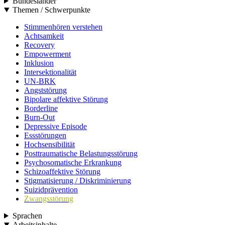
Bundesländer
Themen / Schwerpunkte
Stimmenhören verstehen
Achtsamkeit
Recovery
Empowerment
Inklusion
Intersektionalität
UN-BRK
Angststörung
Bipolare affektive Störung
Borderline
Burn-Out
Depressive Episode
Essstörungen
Hochsensibilität
Posttraumatische Belastungsstörung
Psychosomatische Erkrankung
Schizoaffektive Störung
Stigmatisierung / Diskriminierung
Suizidprävention
Zwangsstörung
Sprachen
Arbeitsinhalte