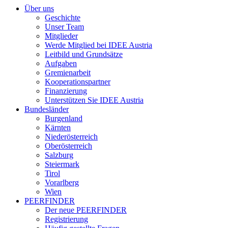
Über uns
Geschichte
Unser Team
Mitglieder
Werde Mitglied bei IDEE Austria
Leitbild und Grundsätze
Aufgaben
Gremienarbeit
Kooperationspartner
Finanzierung
Unterstützen Sie IDEE Austria
Bundesländer
Burgenland
Kärnten
Niederösterreich
Oberösterreich
Salzburg
Steiermark
Tirol
Vorarlberg
Wien
PEERFINDER
Der neue PEERFINDER
Registrierung