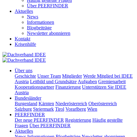
Häufig gestellte Fragen
Über PEERFINDER
Aktuelles
News
Informationen
Blogbeiträge
Newsletter abonnieren
Kontakt
Krisenhilfe
Über uns
Geschichte
Unser Team
Mitglieder
Werde Mitglied bei IDEE
Austria
Leitbild und Grundsätze
Aufgaben
Gremienarbeit
Kooperationspartner
Finanzierung
Unterstützen Sie IDEE
Austria
Bundesländer
Burgenland
Kärnten
Niederösterreich
Oberösterreich
Salzburg
Steiermark
Tirol
Vorarlberg
Wien
PEERFINDER
Der neue PEERFINDER
Registrierung
Häufig gestellte
Fragen
Über PEERFINDER
Aktuelles
News
Informationen
Blogbeiträge
Newsletter abonnieren