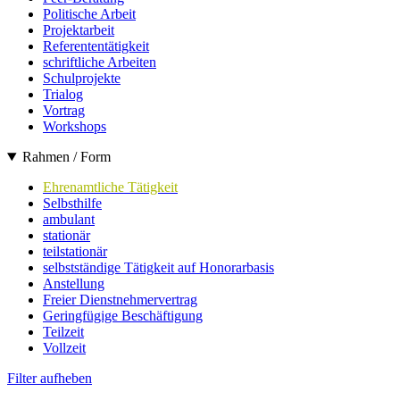
Politische Arbeit
Projektarbeit
Referententätigkeit
schriftliche Arbeiten
Schulprojekte
Trialog
Vortrag
Workshops
Rahmen / Form
Ehrenamtliche Tätigkeit
Selbsthilfe
ambulant
stationär
teilstationär
selbstständige Tätigkeit auf Honorarbasis
Anstellung
Freier Dienstnehmervertrag
Geringfügige Beschäftigung
Teilzeit
Vollzeit
Filter aufheben