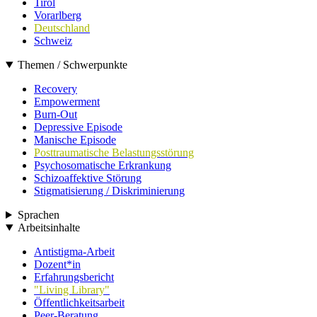
Tirol
Vorarlberg
Deutschland
Schweiz
Themen / Schwerpunkte
Recovery
Empowerment
Burn-Out
Depressive Episode
Manische Episode
Posttraumatische Belastungsstörung
Psychosomatische Erkrankung
Schizoaffektive Störung
Stigmatisierung / Diskriminierung
Sprachen
Arbeitsinhalte
Antistigma-Arbeit
Dozent*in
Erfahrungsbericht
"Living Library"
Öffentlichkeitsarbeit
Peer-Beratung