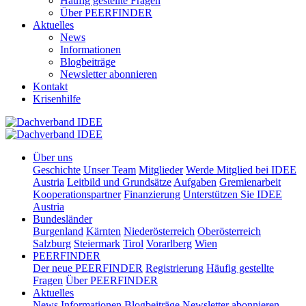
Häufig gestellte Fragen
Über PEERFINDER
Aktuelles
News
Informationen
Blogbeiträge
Newsletter abonnieren
Kontakt
Krisenhilfe
Über uns
Geschichte
Unser Team
Mitglieder
Werde Mitglied bei IDEE
Austria
Leitbild und Grundsätze
Aufgaben
Gremienarbeit
Kooperationspartner
Finanzierung
Unterstützen Sie IDEE
Austria
Bundesländer
Burgenland
Kärnten
Niederösterreich
Oberösterreich
Salzburg
Steiermark
Tirol
Vorarlberg
Wien
PEERFINDER
Der neue PEERFINDER
Registrierung
Häufig gestellte
Fragen
Über PEERFINDER
Aktuelles
News
Informationen
Blogbeiträge
Newsletter abonnieren