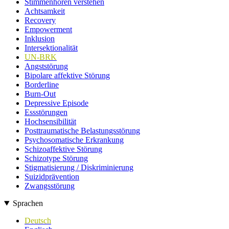
Stimmenhören verstehen
Achtsamkeit
Recovery
Empowerment
Inklusion
Intersektionalität
UN-BRK
Angststörung
Bipolare affektive Störung
Borderline
Burn-Out
Depressive Episode
Essstörungen
Hochsensibilität
Posttraumatische Belastungsstörung
Psychosomatische Erkrankung
Schizoaffektive Störung
Schizotype Störung
Stigmatisierung / Diskriminierung
Suizidprävention
Zwangsstörung
Sprachen
Deutsch