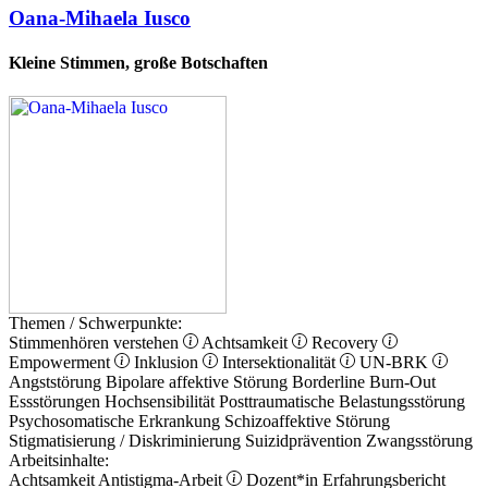
Oana-Mihaela Iusco
Kleine Stimmen, große Botschaften
Themen / Schwerpunkte:
Stimmenhören verstehen
Achtsamkeit
Recovery
Empowerment
Inklusion
Intersektionalität
UN-BRK
Angststörung
Bipolare affektive Störung
Borderline
Burn-Out
Essstörungen
Hochsensibilität
Posttraumatische Belastungsstörung
Psychosomatische Erkrankung
Schizoaffektive Störung
Stigmatisierung / Diskriminierung
Suizidprävention
Zwangsstörung
Arbeitsinhalte:
Achtsamkeit
Antistigma-Arbeit
Dozent*in
Erfahrungsbericht