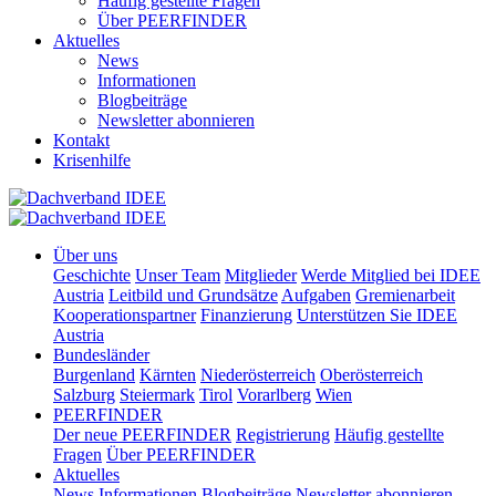
Häufig gestellte Fragen
Über PEERFINDER
Aktuelles
News
Informationen
Blogbeiträge
Newsletter abonnieren
Kontakt
Krisenhilfe
Über uns
Geschichte
Unser Team
Mitglieder
Werde Mitglied bei IDEE
Austria
Leitbild und Grundsätze
Aufgaben
Gremienarbeit
Kooperationspartner
Finanzierung
Unterstützen Sie IDEE
Austria
Bundesländer
Burgenland
Kärnten
Niederösterreich
Oberösterreich
Salzburg
Steiermark
Tirol
Vorarlberg
Wien
PEERFINDER
Der neue PEERFINDER
Registrierung
Häufig gestellte
Fragen
Über PEERFINDER
Aktuelles
News
Informationen
Blogbeiträge
Newsletter abonnieren