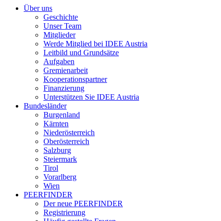
Über uns
Geschichte
Unser Team
Mitglieder
Werde Mitglied bei IDEE Austria
Leitbild und Grundsätze
Aufgaben
Gremienarbeit
Kooperationspartner
Finanzierung
Unterstützen Sie IDEE Austria
Bundesländer
Burgenland
Kärnten
Niederösterreich
Oberösterreich
Salzburg
Steiermark
Tirol
Vorarlberg
Wien
PEERFINDER
Der neue PEERFINDER
Registrierung