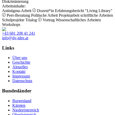
Diskriminierung
Arbeitsinhalte:
Antistigma-Arbeit
Dozent*in
Erfahrungsbericht
"Living Library"
Peer-Beratung
Politische Arbeit
Projektarbeit
schriftliche Arbeiten
Schulprojekte
Trialog
Vortrag
Wissenschaftliches Arbeiten
Workshops
+43 681 208 41 241
info@dv-idee.at
Links
Über uns
Geschichte
Aktuelles
Kontakt
Impressum
Datenschutz
Bundesländer
Burgenland
Kärnten
Niederösterreich
Oberösterreich