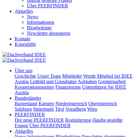
Häufig gestellte Fragen
Über PEERFINDER
Aktuelles
News
Informationen
Blogbeiträge
Newsletter abonnieren
Kontakt
Krisenhilfe
Über uns
Geschichte
Unser Team
Mitglieder
Werde Mitglied bei IDEE
Austria
Leitbild und Grundsätze
Aufgaben
Gremienarbeit
Kooperationspartner
Finanzierung
Unterstützen Sie IDEE
Austria
Bundesländer
Burgenland
Kärnten
Niederösterreich
Oberösterreich
Salzburg
Steiermark
Tirol
Vorarlberg
Wien
PEERFINDER
Der neue PEERFINDER
Registrierung
Häufig gestellte
Fragen
Über PEERFINDER
Aktuelles
News
Informationen
Blogbeiträge
Newsletter abonnieren