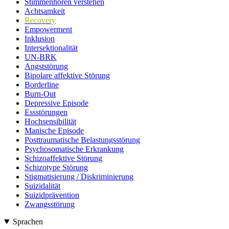
Stimmenhören verstehen
Achtsamkeit
Recovery
Empowerment
Inklusion
Intersektionalität
UN-BRK
Angststörung
Bipolare affektive Störung
Borderline
Burn-Out
Depressive Episode
Essstörungen
Hochsensibilität
Manische Episode
Posttraumatische Belastungsstörung
Psychosomatische Erkrankung
Schizoaffektive Störung
Schizotype Störung
Stigmatisierung / Diskriminierung
Suizidalität
Suizidprävention
Zwangsstörung
Sprachen