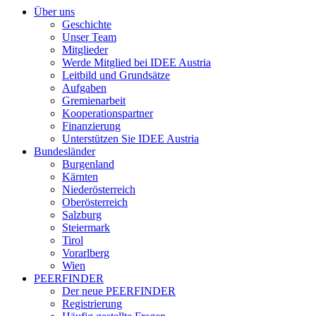
Über uns
Geschichte
Unser Team
Mitglieder
Werde Mitglied bei IDEE Austria
Leitbild und Grundsätze
Aufgaben
Gremienarbeit
Kooperationspartner
Finanzierung
Unterstützen Sie IDEE Austria
Bundesländer
Burgenland
Kärnten
Niederösterreich
Oberösterreich
Salzburg
Steiermark
Tirol
Vorarlberg
Wien
PEERFINDER
Der neue PEERFINDER
Registrierung