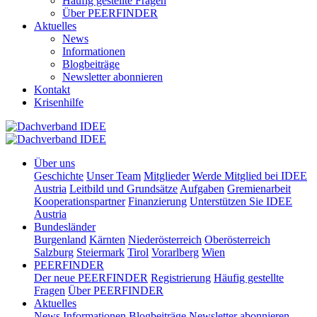
Häufig gestellte Fragen
Über PEERFINDER
Aktuelles
News
Informationen
Blogbeiträge
Newsletter abonnieren
Kontakt
Krisenhilfe
Über uns
Geschichte
Unser Team
Mitglieder
Werde Mitglied bei IDEE
Austria
Leitbild und Grundsätze
Aufgaben
Gremienarbeit
Kooperationspartner
Finanzierung
Unterstützen Sie IDEE
Austria
Bundesländer
Burgenland
Kärnten
Niederösterreich
Oberösterreich
Salzburg
Steiermark
Tirol
Vorarlberg
Wien
PEERFINDER
Der neue PEERFINDER
Registrierung
Häufig gestellte
Fragen
Über PEERFINDER
Aktuelles
News
Informationen
Blogbeiträge
Newsletter abonnieren