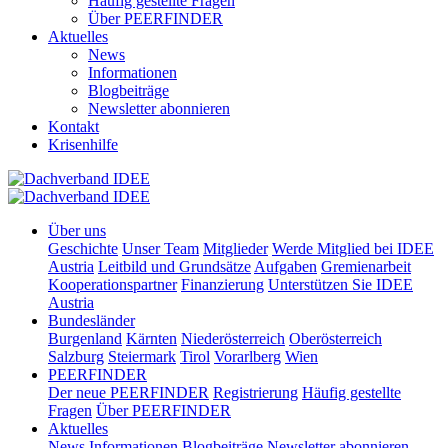
Häufig gestellte Fragen
Über PEERFINDER
Aktuelles
News
Informationen
Blogbeiträge
Newsletter abonnieren
Kontakt
Krisenhilfe
Über uns
Geschichte
Unser Team
Mitglieder
Werde Mitglied bei IDEE
Austria
Leitbild und Grundsätze
Aufgaben
Gremienarbeit
Kooperationspartner
Finanzierung
Unterstützen Sie IDEE
Austria
Bundesländer
Burgenland
Kärnten
Niederösterreich
Oberösterreich
Salzburg
Steiermark
Tirol
Vorarlberg
Wien
PEERFINDER
Der neue PEERFINDER
Registrierung
Häufig gestellte
Fragen
Über PEERFINDER
Aktuelles
News
Informationen
Blogbeiträge
Newsletter abonnieren