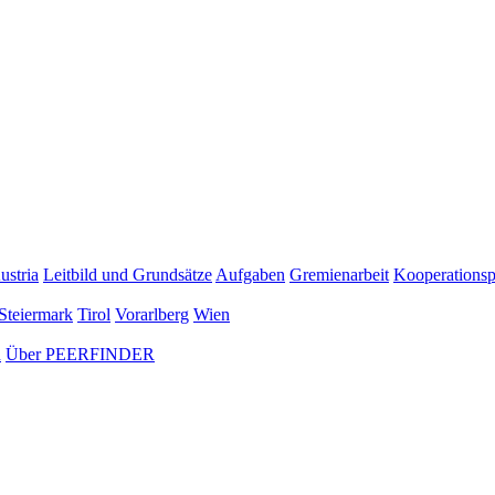
ustria
Leitbild und Grundsätze
Aufgaben
Gremienarbeit
Kooperationsp
Steiermark
Tirol
Vorarlberg
Wien
n
Über PEERFINDER