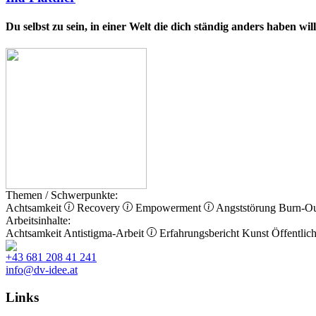
Du selbst zu sein, in einer Welt die dich ständig anders haben wi
Themen / Schwerpunkte:
Achtsamkeit
Recovery
Empowerment
Angststörung
Burn-O
Arbeitsinhalte:
Achtsamkeit
Antistigma-Arbeit
Erfahrungsbericht
Kunst
Öffentlich
+43 681 208 41 241
info@dv-idee.at
Links