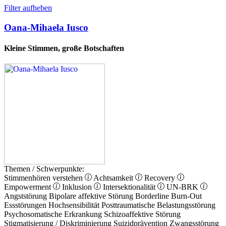
Filter aufheben
Oana-Mihaela Iusco
Kleine Stimmen, große Botschaften
Themen / Schwerpunkte:
Stimmenhören verstehen
Achtsamkeit
Recovery
Empowerment
Inklusion
Intersektionalität
UN-BRK
Angststörung
Bipolare affektive Störung
Borderline
Burn-Out
Essstörungen
Hochsensibilität
Posttraumatische Belastungsstörung
Psychosomatische Erkrankung
Schizoaffektive Störung
Stigmatisierung / Diskriminierung
Suizidprävention
Zwangsstörung