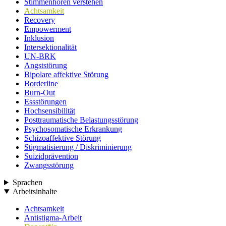
Stimmenhören verstehen
Achtsamkeit
Recovery
Empowerment
Inklusion
Intersektionalität
UN-BRK
Angststörung
Bipolare affektive Störung
Borderline
Burn-Out
Essstörungen
Hochsensibilität
Posttraumatische Belastungsstörung
Psychosomatische Erkrankung
Schizoaffektive Störung
Stigmatisierung / Diskriminierung
Suizidprävention
Zwangsstörung
Sprachen
Arbeitsinhalte
Achtsamkeit
Antistigma-Arbeit