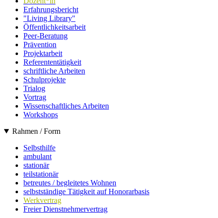
Dozent*in
Erfahrungsbericht
"Living Library"
Öffentlichkeitsarbeit
Peer-Beratung
Prävention
Projektarbeit
Referententätigkeit
schriftliche Arbeiten
Schulprojekte
Trialog
Vortrag
Wissenschaftliches Arbeiten
Workshops
Rahmen / Form
Selbsthilfe
ambulant
stationär
teilstationär
betreutes / begleitetes Wohnen
selbstständige Tätigkeit auf Honorarbasis
Werkvertrag
Freier Dienstnehmervertrag