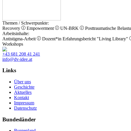
Themen / Schwerpunkte:
Recovery
Empowerment
UN-BRK
Posttraumatische Belast
Arbeitsinhalte:
Antistigma-Arbeit
Dozent*in
Erfahrungsbericht
"Living Library"
Workshops
+43 681 208 41 241
info@dv-idee.at
Links
Über uns
Geschichte
Aktuelles
Kontakt
Impressum
Datenschutz
Bundesländer
Burgenland