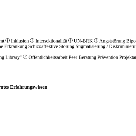
ent
Inklusion
Intersektionalität
UN-BRK
Angststörung
Bipo
he Erkrankung
Schizoaffektive Störung
Stigmatisierung / Diskriminier
ng Library"
Öffentlichkeitsarbeit
Peer-Beratung
Prävention
Projekta
erntes Erfahrungswissen