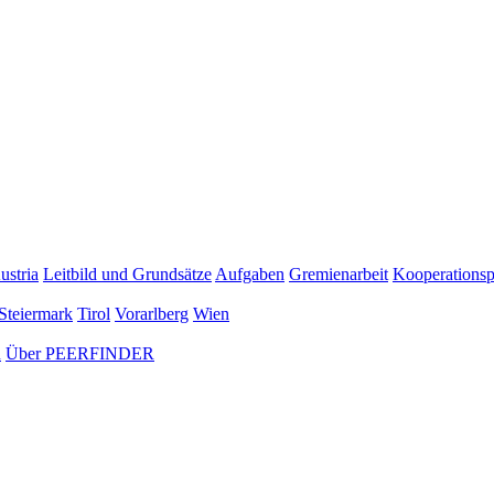
ustria
Leitbild und Grundsätze
Aufgaben
Gremienarbeit
Kooperationsp
Steiermark
Tirol
Vorarlberg
Wien
n
Über PEERFINDER