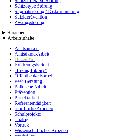
Schizoaffektive Störung
Schizotype Störung
Stigmatisierung / Diskriminierung
Suizidprävention
Zwangsstörung
Sprachen
Arbeitsinhalte
Achtsamkeit
Antistigma-Arbeit
Dozent*in
Erfahrungsbericht
"Living Library"
Öffentlichkeitsarbeit
Peer-Beratung
Politische Arbeit
Prävention
Projektarbeit
Referententätigkeit
schriftliche Arbeiten
Schulprojekte
Trialog
Vortrag
Wissenschaftliches Arbeiten
Workshops