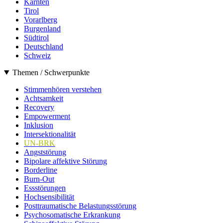
Kärnten
Tirol
Vorarlberg
Burgenland
Südtirol
Deutschland
Schweiz
Themen / Schwerpunkte
Stimmenhören verstehen
Achtsamkeit
Recovery
Empowerment
Inklusion
Intersektionalität
UN-BRK
Angststörung
Bipolare affektive Störung
Borderline
Burn-Out
Essstörungen
Hochsensibilität
Posttraumatische Belastungsstörung
Psychosomatische Erkrankung