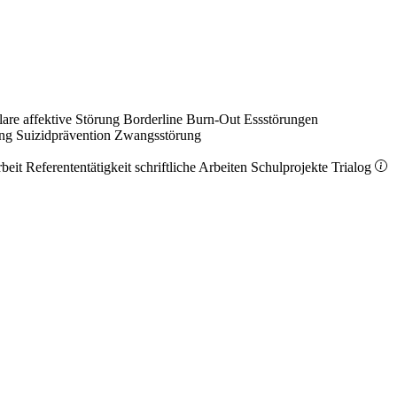
lare affektive Störung
Borderline
Burn-Out
Essstörungen
ung
Suizidprävention
Zwangsstörung
rbeit
Referententätigkeit
schriftliche Arbeiten
Schulprojekte
Trialog