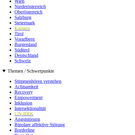
Wien
Niederösterreich
Oberösterreich
Salzburg
Steiermark
Kärnten
Tirol
Vorarlberg
Burgenland
Südtirol
Deutschland
Schweiz
Themen / Schwerpunkte
Stimmenhören verstehen
Achtsamkeit
Recovery
Empowerment
Inklusion
Intersektionalität
UN-BRK
Angststörung
Bipolare affektive Störung
Borderline