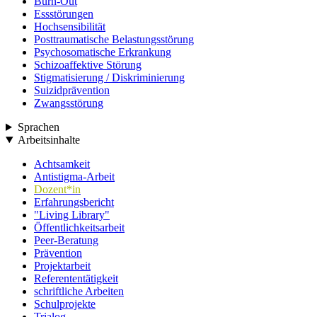
Burn-Out
Essstörungen
Hochsensibilität
Posttraumatische Belastungsstörung
Psychosomatische Erkrankung
Schizoaffektive Störung
Stigmatisierung / Diskriminierung
Suizidprävention
Zwangsstörung
Sprachen
Arbeitsinhalte
Achtsamkeit
Antistigma-Arbeit
Dozent*in
Erfahrungsbericht
"Living Library"
Öffentlichkeitsarbeit
Peer-Beratung
Prävention
Projektarbeit
Referententätigkeit
schriftliche Arbeiten
Schulprojekte
Trialog