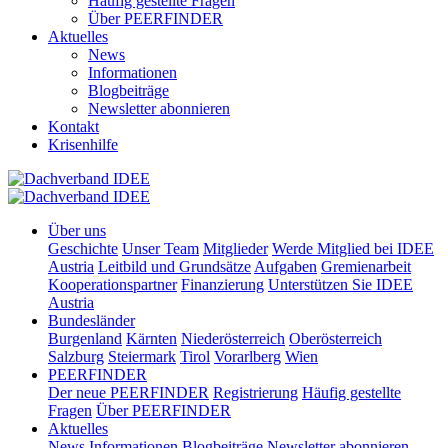
Häufig gestellte Fragen
Über PEERFINDER
Aktuelles
News
Informationen
Blogbeiträge
Newsletter abonnieren
Kontakt
Krisenhilfe
Über uns
Geschichte
Unser Team
Mitglieder
Werde Mitglied bei IDEE
Austria
Leitbild und Grundsätze
Aufgaben
Gremienarbeit
Kooperationspartner
Finanzierung
Unterstützen Sie IDEE
Austria
Bundesländer
Burgenland
Kärnten
Niederösterreich
Oberösterreich
Salzburg
Steiermark
Tirol
Vorarlberg
Wien
PEERFINDER
Der neue PEERFINDER
Registrierung
Häufig gestellte
Fragen
Über PEERFINDER
Aktuelles
News
Informationen
Blogbeiträge
Newsletter abonnieren