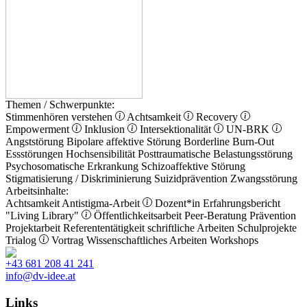
Themen / Schwerpunkte:
Stimmenhören verstehen
Achtsamkeit
Recovery
Empowerment
Inklusion
Intersektionalität
UN-BRK
Angststörung
Bipolare affektive Störung
Borderline
Burn-Out
Essstörungen
Hochsensibilität
Posttraumatische Belastungsstörung
Psychosomatische Erkrankung
Schizoaffektive Störung
Stigmatisierung / Diskriminierung
Suizidprävention
Zwangsstörung
Arbeitsinhalte:
Achtsamkeit
Antistigma-Arbeit
Dozent*in
Erfahrungsbericht
"Living Library"
Öffentlichkeitsarbeit
Peer-Beratung
Prävention
Projektarbeit
Referententätigkeit
schriftliche Arbeiten
Schulprojekte
Trialog
Vortrag
Wissenschaftliches Arbeiten
Workshops
+43 681 208 41 241
info@dv-idee.at
Links