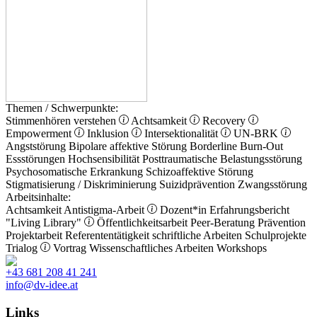
Themen / Schwerpunkte:
Stimmenhören verstehen
Achtsamkeit
Recovery
Empowerment
Inklusion
Intersektionalität
UN-BRK
Angststörung
Bipolare affektive Störung
Borderline
Burn-Out
Essstörungen
Hochsensibilität
Posttraumatische Belastungsstörung
Psychosomatische Erkrankung
Schizoaffektive Störung
Stigmatisierung / Diskriminierung
Suizidprävention
Zwangsstörung
Arbeitsinhalte:
Achtsamkeit
Antistigma-Arbeit
Dozent*in
Erfahrungsbericht
"Living Library"
Öffentlichkeitsarbeit
Peer-Beratung
Prävention
Projektarbeit
Referententätigkeit
schriftliche Arbeiten
Schulprojekte
Trialog
Vortrag
Wissenschaftliches Arbeiten
Workshops
+43 681 208 41 241
info@dv-idee.at
Links