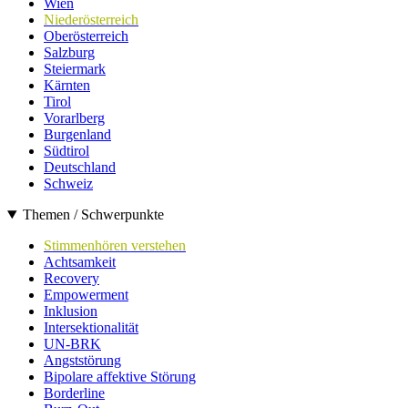
Wien
Niederösterreich
Oberösterreich
Salzburg
Steiermark
Kärnten
Tirol
Vorarlberg
Burgenland
Südtirol
Deutschland
Schweiz
Themen / Schwerpunkte
Stimmenhören verstehen
Achtsamkeit
Recovery
Empowerment
Inklusion
Intersektionalität
UN-BRK
Angststörung
Bipolare affektive Störung
Borderline