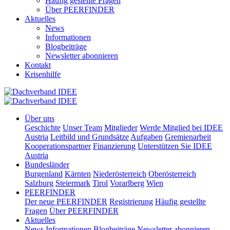
Häufig gestellte Fragen
Über PEERFINDER
Aktuelles
News
Informationen
Blogbeiträge
Newsletter abonnieren
Kontakt
Krisenhilfe
Über uns
Geschichte
Unser Team
Mitglieder
Werde Mitglied bei IDEE
Austria
Leitbild und Grundsätze
Aufgaben
Gremienarbeit
Kooperationspartner
Finanzierung
Unterstützen Sie IDEE
Austria
Bundesländer
Burgenland
Kärnten
Niederösterreich
Oberösterreich
Salzburg
Steiermark
Tirol
Vorarlberg
Wien
PEERFINDER
Der neue PEERFINDER
Registrierung
Häufig gestellte
Fragen
Über PEERFINDER
Aktuelles
News
Informationen
Blogbeiträge
Newsletter abonnieren