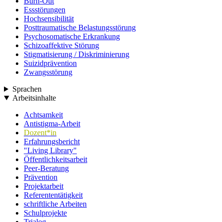
Burn-Out
Essstörungen
Hochsensibilität
Posttraumatische Belastungsstörung
Psychosomatische Erkrankung
Schizoaffektive Störung
Stigmatisierung / Diskriminierung
Suizidprävention
Zwangsstörung
Sprachen
Arbeitsinhalte
Achtsamkeit
Antistigma-Arbeit
Dozent*in
Erfahrungsbericht
"Living Library"
Öffentlichkeitsarbeit
Peer-Beratung
Prävention
Projektarbeit
Referententätigkeit
schriftliche Arbeiten
Schulprojekte
Trialog