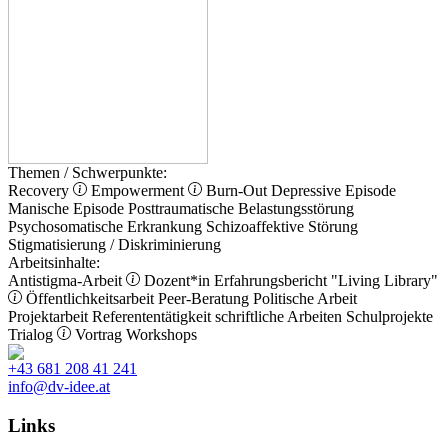
Themen / Schwerpunkte:
Recovery
Empowerment
Burn-Out
Depressive Episode
Manische Episode
Posttraumatische Belastungsstörung
Psychosomatische Erkrankung
Schizoaffektive Störung
Stigmatisierung / Diskriminierung
Arbeitsinhalte:
Antistigma-Arbeit
Dozent*in
Erfahrungsbericht
"Living Library"
Öffentlichkeitsarbeit
Peer-Beratung
Politische Arbeit
Projektarbeit
Referententätigkeit
schriftliche Arbeiten
Schulprojekte
Trialog
Vortrag
Workshops
+43 681 208 41 241
info@dv-idee.at
Links