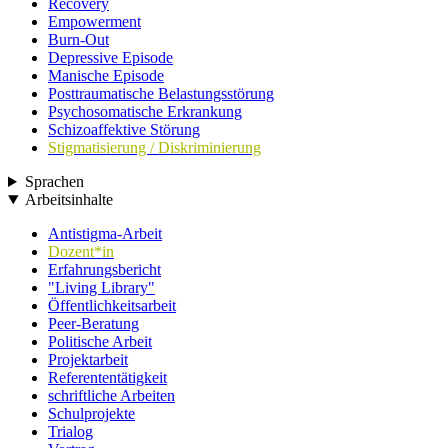
Recovery
Empowerment
Burn-Out
Depressive Episode
Manische Episode
Posttraumatische Belastungsstörung
Psychosomatische Erkrankung
Schizoaffektive Störung
Stigmatisierung / Diskriminierung
Sprachen
Arbeitsinhalte
Antistigma-Arbeit
Dozent*in
Erfahrungsbericht
"Living Library"
Öffentlichkeitsarbeit
Peer-Beratung
Politische Arbeit
Projektarbeit
Referententätigkeit
schriftliche Arbeiten
Schulprojekte
Trialog