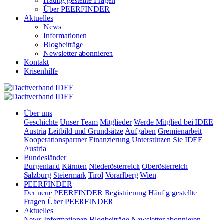
Häufig gestellte Fragen
Über PEERFINDER
Aktuelles
News
Informationen
Blogbeiträge
Newsletter abonnieren
Kontakt
Krisenhilfe
Über uns
Geschichte
Unser Team
Mitglieder
Werde Mitglied bei IDEE
Austria
Leitbild und Grundsätze
Aufgaben
Gremienarbeit
Kooperationspartner
Finanzierung
Unterstützen Sie IDEE
Austria
Bundesländer
Burgenland
Kärnten
Niederösterreich
Oberösterreich
Salzburg
Steiermark
Tirol
Vorarlberg
Wien
PEERFINDER
Der neue PEERFINDER
Registrierung
Häufig gestellte
Fragen
Über PEERFINDER
Aktuelles
News
Informationen
Blogbeiträge
Newsletter abonnieren