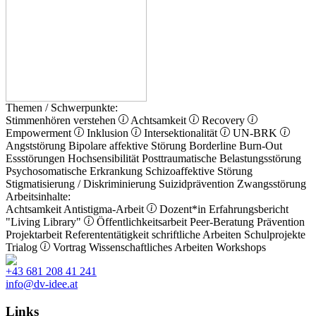
Themen / Schwerpunkte:
Stimmenhören verstehen
Achtsamkeit
Recovery
Empowerment
Inklusion
Intersektionalität
UN-BRK
Angststörung
Bipolare affektive Störung
Borderline
Burn-Out
Essstörungen
Hochsensibilität
Posttraumatische Belastungsstörung
Psychosomatische Erkrankung
Schizoaffektive Störung
Stigmatisierung / Diskriminierung
Suizidprävention
Zwangsstörung
Arbeitsinhalte:
Achtsamkeit
Antistigma-Arbeit
Dozent*in
Erfahrungsbericht
"Living Library"
Öffentlichkeitsarbeit
Peer-Beratung
Prävention
Projektarbeit
Referententätigkeit
schriftliche Arbeiten
Schulprojekte
Trialog
Vortrag
Wissenschaftliches Arbeiten
Workshops
+43 681 208 41 241
info@dv-idee.at
Links