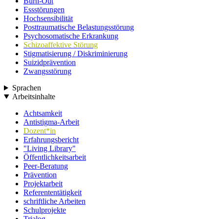
Burn-Out
Essstörungen
Hochsensibilität
Posttraumatische Belastungsstörung
Psychosomatische Erkrankung
Schizoaffektive Störung
Stigmatisierung / Diskriminierung
Suizidprävention
Zwangsstörung
Sprachen
Arbeitsinhalte
Achtsamkeit
Antistigma-Arbeit
Dozent*in
Erfahrungsbericht
"Living Library"
Öffentlichkeitsarbeit
Peer-Beratung
Prävention
Projektarbeit
Referententätigkeit
schriftliche Arbeiten
Schulprojekte
Trialog