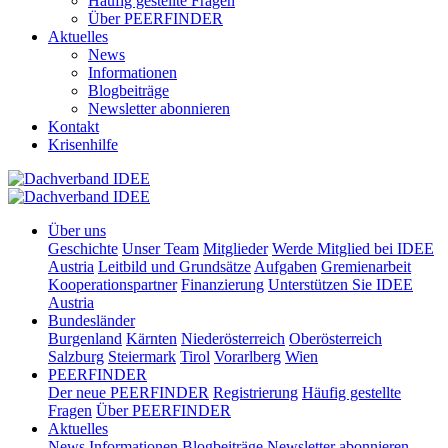
Häufig gestellte Fragen
Über PEERFINDER
Aktuelles
News
Informationen
Blogbeiträge
Newsletter abonnieren
Kontakt
Krisenhilfe
Über uns
Geschichte
Unser Team
Mitglieder
Werde Mitglied bei IDEE
Austria
Leitbild und Grundsätze
Aufgaben
Gremienarbeit
Kooperationspartner
Finanzierung
Unterstützen Sie IDEE
Austria
Bundesländer
Burgenland
Kärnten
Niederösterreich
Oberösterreich
Salzburg
Steiermark
Tirol
Vorarlberg
Wien
PEERFINDER
Der neue PEERFINDER
Registrierung
Häufig gestellte
Fragen
Über PEERFINDER
Aktuelles
News
Informationen
Blogbeiträge
Newsletter abonnieren