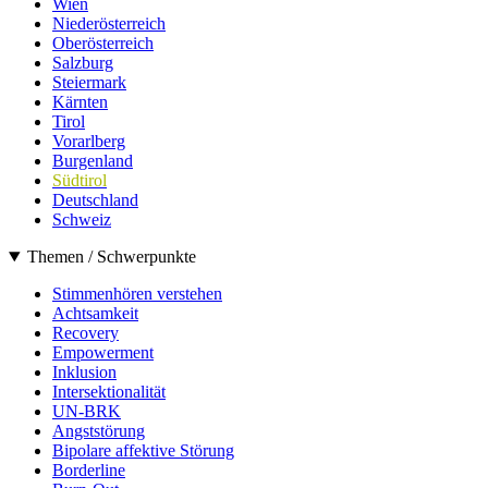
Wien
Niederösterreich
Oberösterreich
Salzburg
Steiermark
Kärnten
Tirol
Vorarlberg
Burgenland
Südtirol
Deutschland
Schweiz
Themen / Schwerpunkte
Stimmenhören verstehen
Achtsamkeit
Recovery
Empowerment
Inklusion
Intersektionalität
UN-BRK
Angststörung
Bipolare affektive Störung
Borderline