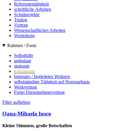
Referententätigkeit
schriftliche Arbeiten
Schulprojekte
Trialog
Vortrag
Wissenschaftliches Arbeiten
Workshops
Rahmen / Form
Selbsthilfe
ambulant
stationär
teilstationär
betreutes / begleitetes Wohnen
selbstständige Tätigkeit auf Honorarbasis
Werkvertrag
Freier Dienstnehmervertrag
Filter aufheben
Oana-Mihaela Iusco
Kleine Stimmen, große Botschaften