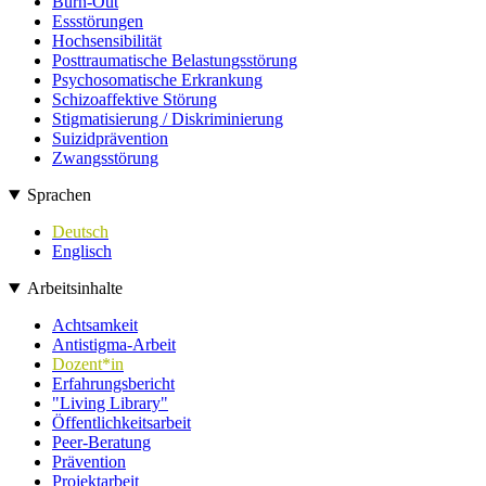
Burn-Out
Essstörungen
Hochsensibilität
Posttraumatische Belastungsstörung
Psychosomatische Erkrankung
Schizoaffektive Störung
Stigmatisierung / Diskriminierung
Suizidprävention
Zwangsstörung
Sprachen
Deutsch
Englisch
Arbeitsinhalte
Achtsamkeit
Antistigma-Arbeit
Dozent*in
Erfahrungsbericht
"Living Library"
Öffentlichkeitsarbeit
Peer-Beratung
Prävention
Projektarbeit