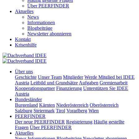
Häufig gestellte Fragen
Über PEERFINDER
Aktuelles
News
Informationen
Blogbeiträge
Newsletter abonnieren
Kontakt
Krisenhilfe
Über uns
Geschichte
Unser Team
Mitglieder
Werde Mitglied bei IDEE
Austria
Leitbild und Grundsätze
Aufgaben
Gremienarbeit
Kooperationspartner
Finanzierung
Unterstützen Sie IDEE
Austria
Bundesländer
Burgenland
Kärnten
Niederösterreich
Oberösterreich
Salzburg
Steiermark
Tirol
Vorarlberg
Wien
PEERFINDER
Der neue PEERFINDER
Registrierung
Häufig gestellte
Fragen
Über PEERFINDER
Aktuelles
News
Informationen
Blogbeiträge
Newsletter abonnieren