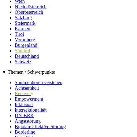
Wien
Niederösterreich
Oberösterreich
Salzburg
Steiermark
Kärnten
Tirol
Vorarlberg
Burgenland
Südtirol
Deutschland
Schweiz
Themen / Schwerpunkte
Stimmenhören verstehen
Achtsamkeit
Recovery
Empowerment
Inklusion
Intersektionalität
UN-BRK
Angststörung
Bipolare affektive Störung
Borderline