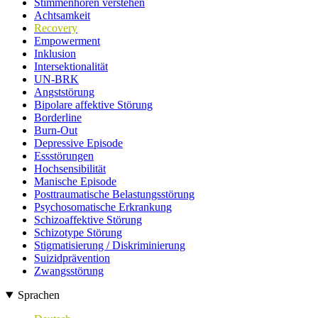
Stimmenhören verstehen
Achtsamkeit
Recovery
Empowerment
Inklusion
Intersektionalität
UN-BRK
Angststörung
Bipolare affektive Störung
Borderline
Burn-Out
Depressive Episode
Essstörungen
Hochsensibilität
Manische Episode
Posttraumatische Belastungsstörung
Psychosomatische Erkrankung
Schizoaffektive Störung
Schizotype Störung
Stigmatisierung / Diskriminierung
Suizidprävention
Zwangsstörung
Sprachen