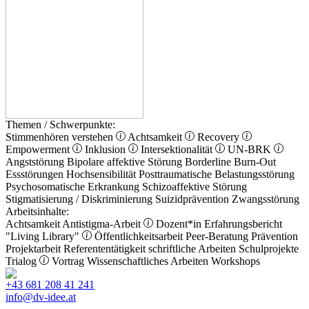
Themen / Schwerpunkte:
Stimmenhören verstehen
Achtsamkeit
Recovery
Empowerment
Inklusion
Intersektionalität
UN-BRK
Angststörung
Bipolare affektive Störung
Borderline
Burn-Out
Essstörungen
Hochsensibilität
Posttraumatische Belastungsstörung
Psychosomatische Erkrankung
Schizoaffektive Störung
Stigmatisierung / Diskriminierung
Suizidprävention
Zwangsstörung
Arbeitsinhalte:
Achtsamkeit
Antistigma-Arbeit
Dozent*in
Erfahrungsbericht
"Living Library"
Öffentlichkeitsarbeit
Peer-Beratung
Prävention
Projektarbeit
Referententätigkeit
schriftliche Arbeiten
Schulprojekte
Trialog
Vortrag
Wissenschaftliches Arbeiten
Workshops
+43 681 208 41 241
info@dv-idee.at