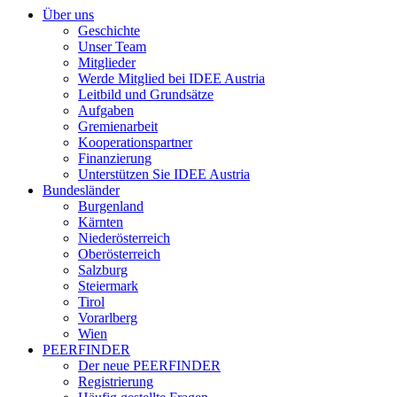
Über uns
Geschichte
Unser Team
Mitglieder
Werde Mitglied bei IDEE Austria
Leitbild und Grundsätze
Aufgaben
Gremienarbeit
Kooperationspartner
Finanzierung
Unterstützen Sie IDEE Austria
Bundesländer
Burgenland
Kärnten
Niederösterreich
Oberösterreich
Salzburg
Steiermark
Tirol
Vorarlberg
Wien
PEERFINDER
Der neue PEERFINDER
Registrierung