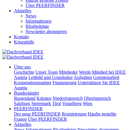
Häufig gestellte Fragen
Über PEERFINDER
Aktuelles
News
Informationen
Blogbeiträge
Newsletter abonnieren
Kontakt
Krisenhilfe
Über uns
Geschichte
Unser Team
Mitglieder
Werde Mitglied bei IDEE
Austria
Leitbild und Grundsätze
Aufgaben
Gremienarbeit
Kooperationspartner
Finanzierung
Unterstützen Sie IDEE
Austria
Bundesländer
Burgenland
Kärnten
Niederösterreich
Oberösterreich
Salzburg
Steiermark
Tirol
Vorarlberg
Wien
PEERFINDER
Der neue PEERFINDER
Registrierung
Häufig gestellte
Fragen
Über PEERFINDER
Aktuelles
News
Informationen
Blogbeiträge
Newsletter abonnieren