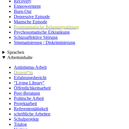
Recovery
Empowerment
Burn-Out
Depressive Episode
Manische Episode
Posttraumatische Belastungsstörung
Psychosomatische Erkrankung
Schizoaffektive Störung
Stigmatisierung / Diskriminierung
Sprachen
Arbeitsinhalte
Antistigma-Arbeit
Dozent*in
Erfahrungsbericht
"Living Library"
Öffentlichkeitsarbeit
Peer-Beratung
Politische Arbeit
Projektarbeit
Referententätigkeit
schriftliche Arbeiten
Schulprojekte
Trialog