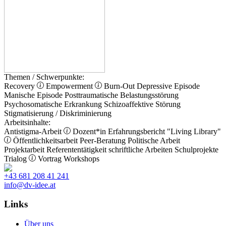
Themen / Schwerpunkte:
Recovery
Empowerment
Burn-Out
Depressive Episode
Manische Episode
Posttraumatische Belastungsstörung
Psychosomatische Erkrankung
Schizoaffektive Störung
Stigmatisierung / Diskriminierung
Arbeitsinhalte:
Antistigma-Arbeit
Dozent*in
Erfahrungsbericht
"Living Library"
Öffentlichkeitsarbeit
Peer-Beratung
Politische Arbeit
Projektarbeit
Referententätigkeit
schriftliche Arbeiten
Schulprojekte
Trialog
Vortrag
Workshops
+43 681 208 41 241
info@dv-idee.at
Links
Über uns