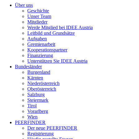
Über uns
Geschichte
Unser Team
Mitglieder
Werde Mitglied bei IDEE Austria
Leitbild und Grundsätze
Aufgaben
Gremienarbeit
Kooperationspartner
Finanzierung
Unterstützen Sie IDEE Austria
Bundesländer
Burgenland
Kärnten
Niederösterreich
Oberösterreich
Salzburg
Steiermark
Tirol
Vorarlberg
Wien
PEERFINDER
Der neue PEERFINDER
Registrierung