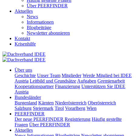
Häufig gestellte Fragen
Über PEERFINDER
Aktuelles
News
Informationen
Blogbeiträge
Newsletter abonnieren
Kontakt
Krisenhilfe
Über uns
Geschichte
Unser Team
Mitglieder
Werde Mitglied bei IDEE
Austria
Leitbild und Grundsätze
Aufgaben
Gremienarbeit
Kooperationspartner
Finanzierung
Unterstützen Sie IDEE
Austria
Bundesländer
Burgenland
Kärnten
Niederösterreich
Oberösterreich
Salzburg
Steiermark
Tirol
Vorarlberg
Wien
PEERFINDER
Der neue PEERFINDER
Registrierung
Häufig gestellte
Fragen
Über PEERFINDER
Aktuelles
News
Informationen
Blogbeiträge
Newsletter abonnieren