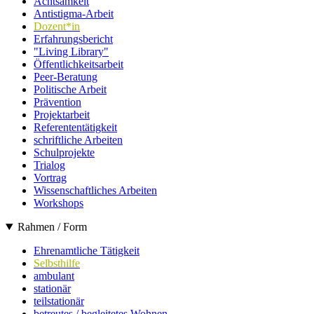
Achtsamkeit
Antistigma-Arbeit
Dozent*in
Erfahrungsbericht
"Living Library"
Öffentlichkeitsarbeit
Peer-Beratung
Politische Arbeit
Prävention
Projektarbeit
Referententätigkeit
schriftliche Arbeiten
Schulprojekte
Trialog
Vortrag
Wissenschaftliches Arbeiten
Workshops
Rahmen / Form
Ehrenamtliche Tätigkeit
Selbsthilfe
ambulant
stationär
teilstationär
betreutes / begleitetes Wohnen