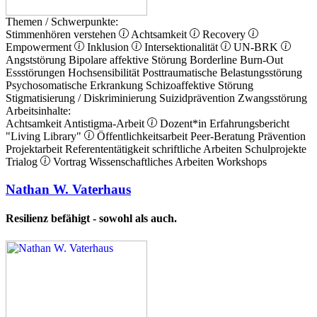
Themen / Schwerpunkte:
Stimmenhören verstehen
Achtsamkeit
Recovery
Empowerment
Inklusion
Intersektionalität
UN-BRK
Angststörung
Bipolare affektive Störung
Borderline
Burn-Out
Essstörungen
Hochsensibilität
Posttraumatische Belastungsstörung
Psychosomatische Erkrankung
Schizoaffektive Störung
Stigmatisierung / Diskriminierung
Suizidprävention
Zwangsstörung
Arbeitsinhalte:
Achtsamkeit
Antistigma-Arbeit
Dozent*in
Erfahrungsbericht
"Living Library"
Öffentlichkeitsarbeit
Peer-Beratung
Prävention
Projektarbeit
Referententätigkeit
schriftliche Arbeiten
Schulprojekte
Trialog
Vortrag
Wissenschaftliches Arbeiten
Workshops
Nathan W. Vaterhaus
Resilienz befähigt - sowohl als auch.