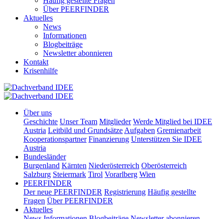
Häufig gestellte Fragen
Über PEERFINDER
Aktuelles
News
Informationen
Blogbeiträge
Newsletter abonnieren
Kontakt
Krisenhilfe
Über uns
Geschichte
Unser Team
Mitglieder
Werde Mitglied bei IDEE
Austria
Leitbild und Grundsätze
Aufgaben
Gremienarbeit
Kooperationspartner
Finanzierung
Unterstützen Sie IDEE
Austria
Bundesländer
Burgenland
Kärnten
Niederösterreich
Oberösterreich
Salzburg
Steiermark
Tirol
Vorarlberg
Wien
PEERFINDER
Der neue PEERFINDER
Registrierung
Häufig gestellte
Fragen
Über PEERFINDER
Aktuelles
News
Informationen
Blogbeiträge
Newsletter abonnieren