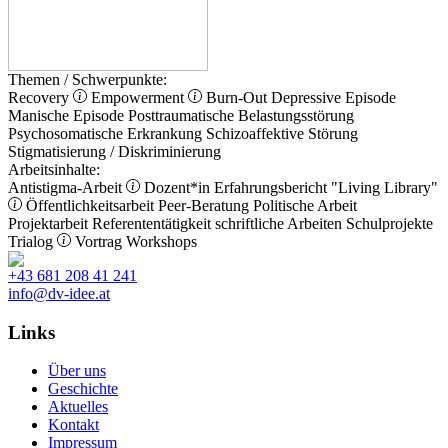
Themen / Schwerpunkte:
Recovery
Empowerment
Burn-Out
Depressive Episode
Manische Episode
Posttraumatische Belastungsstörung
Psychosomatische Erkrankung
Schizoaffektive Störung
Stigmatisierung / Diskriminierung
Arbeitsinhalte:
Antistigma-Arbeit
Dozent*in
Erfahrungsbericht
"Living Library"
Öffentlichkeitsarbeit
Peer-Beratung
Politische Arbeit
Projektarbeit
Referententätigkeit
schriftliche Arbeiten
Schulprojekte
Trialog
Vortrag
Workshops
+43 681 208 41 241
info@dv-idee.at
Links
Über uns
Geschichte
Aktuelles
Kontakt
Impressum