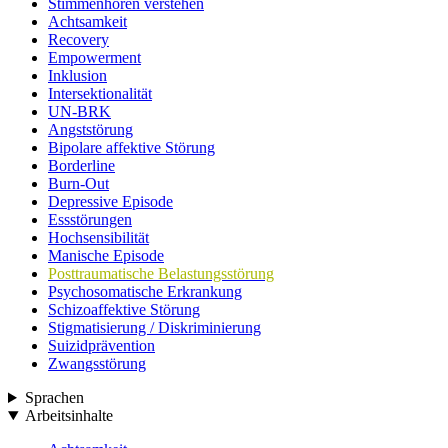
Stimmenhören verstehen
Achtsamkeit
Recovery
Empowerment
Inklusion
Intersektionalität
UN-BRK
Angststörung
Bipolare affektive Störung
Borderline
Burn-Out
Depressive Episode
Essstörungen
Hochsensibilität
Manische Episode
Posttraumatische Belastungsstörung
Psychosomatische Erkrankung
Schizoaffektive Störung
Stigmatisierung / Diskriminierung
Suizidprävention
Zwangsstörung
Sprachen
Arbeitsinhalte