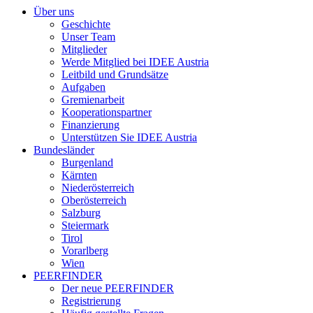
Über uns
Geschichte
Unser Team
Mitglieder
Werde Mitglied bei IDEE Austria
Leitbild und Grundsätze
Aufgaben
Gremienarbeit
Kooperationspartner
Finanzierung
Unterstützen Sie IDEE Austria
Bundesländer
Burgenland
Kärnten
Niederösterreich
Oberösterreich
Salzburg
Steiermark
Tirol
Vorarlberg
Wien
PEERFINDER
Der neue PEERFINDER
Registrierung