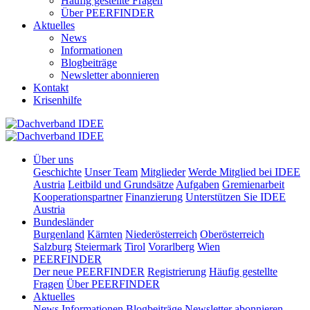
Häufig gestellte Fragen
Über PEERFINDER
Aktuelles
News
Informationen
Blogbeiträge
Newsletter abonnieren
Kontakt
Krisenhilfe
Über uns
Geschichte
Unser Team
Mitglieder
Werde Mitglied bei IDEE
Austria
Leitbild und Grundsätze
Aufgaben
Gremienarbeit
Kooperationspartner
Finanzierung
Unterstützen Sie IDEE
Austria
Bundesländer
Burgenland
Kärnten
Niederösterreich
Oberösterreich
Salzburg
Steiermark
Tirol
Vorarlberg
Wien
PEERFINDER
Der neue PEERFINDER
Registrierung
Häufig gestellte
Fragen
Über PEERFINDER
Aktuelles
News
Informationen
Blogbeiträge
Newsletter abonnieren