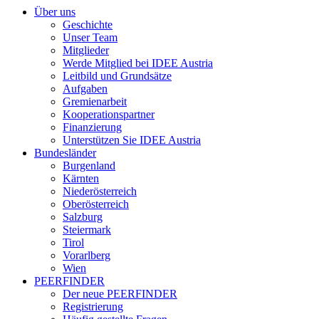
Über uns
Geschichte
Unser Team
Mitglieder
Werde Mitglied bei IDEE Austria
Leitbild und Grundsätze
Aufgaben
Gremienarbeit
Kooperationspartner
Finanzierung
Unterstützen Sie IDEE Austria
Bundesländer
Burgenland
Kärnten
Niederösterreich
Oberösterreich
Salzburg
Steiermark
Tirol
Vorarlberg
Wien
PEERFINDER
Der neue PEERFINDER
Registrierung