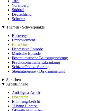
Tirol
Vorarlberg
Südtirol
Deutschland
Schweiz
Themen / Schwerpunkte
Recovery
Empowerment
Burn-Out
Depressive Episode
Manische Episode
Posttraumatische Belastungsstörung
Psychosomatische Erkrankung
Schizoaffektive Störung
Stigmatisierung / Diskriminierung
Sprachen
Arbeitsinhalte
Antistigma-Arbeit
Dozent*in
Erfahrungsbericht
"Living Library"
Öffentlichkeitsarbeit