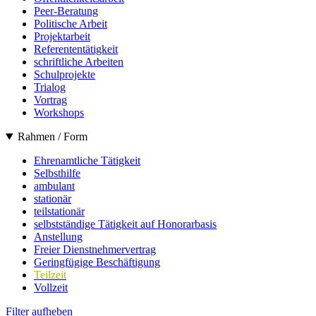
Peer-Beratung
Politische Arbeit
Projektarbeit
Referententätigkeit
schriftliche Arbeiten
Schulprojekte
Trialog
Vortrag
Workshops
Rahmen / Form
Ehrenamtliche Tätigkeit
Selbsthilfe
ambulant
stationär
teilstationär
selbstständige Tätigkeit auf Honorarbasis
Anstellung
Freier Dienstnehmervertrag
Geringfügige Beschäftigung
Teilzeit
Vollzeit
Filter aufheben