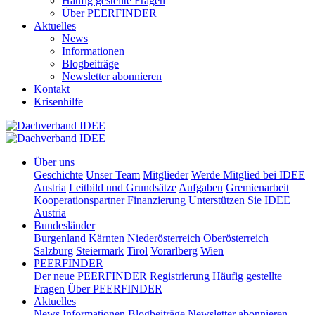
Häufig gestellte Fragen
Über PEERFINDER
Aktuelles
News
Informationen
Blogbeiträge
Newsletter abonnieren
Kontakt
Krisenhilfe
Über uns
Geschichte
Unser Team
Mitglieder
Werde Mitglied bei IDEE
Austria
Leitbild und Grundsätze
Aufgaben
Gremienarbeit
Kooperationspartner
Finanzierung
Unterstützen Sie IDEE
Austria
Bundesländer
Burgenland
Kärnten
Niederösterreich
Oberösterreich
Salzburg
Steiermark
Tirol
Vorarlberg
Wien
PEERFINDER
Der neue PEERFINDER
Registrierung
Häufig gestellte
Fragen
Über PEERFINDER
Aktuelles
News
Informationen
Blogbeiträge
Newsletter abonnieren