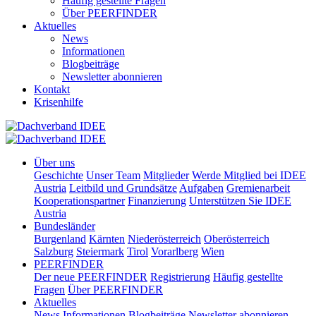
Häufig gestellte Fragen
Über PEERFINDER
Aktuelles
News
Informationen
Blogbeiträge
Newsletter abonnieren
Kontakt
Krisenhilfe
Über uns
Geschichte
Unser Team
Mitglieder
Werde Mitglied bei IDEE
Austria
Leitbild und Grundsätze
Aufgaben
Gremienarbeit
Kooperationspartner
Finanzierung
Unterstützen Sie IDEE
Austria
Bundesländer
Burgenland
Kärnten
Niederösterreich
Oberösterreich
Salzburg
Steiermark
Tirol
Vorarlberg
Wien
PEERFINDER
Der neue PEERFINDER
Registrierung
Häufig gestellte
Fragen
Über PEERFINDER
Aktuelles
News
Informationen
Blogbeiträge
Newsletter abonnieren