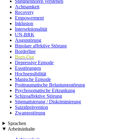
Stimmenhören verstehen
Achtsamkeit
Recovery
Empowerment
Inklusion
Intersektionalität
UN-BRK
Angststörung
Bipolare affektive Störung
Borderline
Burn-Out
Depressive Episode
Essstörungen
Hochsensibilität
Manische Episode
Posttraumatische Belastungsstörung
Psychosomatische Erkrankung
Schizoaffektive Störung
Stigmatisierung / Diskriminierung
Suizidprävention
Zwangsstörung
Sprachen
Arbeitsinhalte