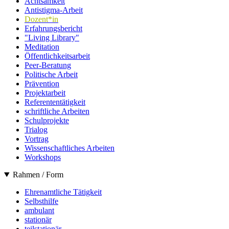
Achtsamkeit
Antistigma-Arbeit
Dozent*in
Erfahrungsbericht
"Living Library"
Meditation
Öffentlichkeitsarbeit
Peer-Beratung
Politische Arbeit
Prävention
Projektarbeit
Referententätigkeit
schriftliche Arbeiten
Schulprojekte
Trialog
Vortrag
Wissenschaftliches Arbeiten
Workshops
Rahmen / Form
Ehrenamtliche Tätigkeit
Selbsthilfe
ambulant
stationär
teilstationär