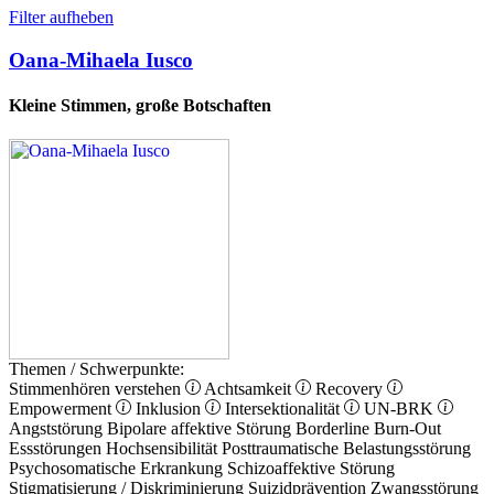
Filter aufheben
Oana-Mihaela Iusco
Kleine Stimmen, große Botschaften
Themen / Schwerpunkte:
Stimmenhören verstehen
Achtsamkeit
Recovery
Empowerment
Inklusion
Intersektionalität
UN-BRK
Angststörung
Bipolare affektive Störung
Borderline
Burn-Out
Essstörungen
Hochsensibilität
Posttraumatische Belastungsstörung
Psychosomatische Erkrankung
Schizoaffektive Störung
Stigmatisierung / Diskriminierung
Suizidprävention
Zwangsstörung