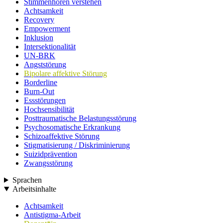
Stimmenhören verstehen
Achtsamkeit
Recovery
Empowerment
Inklusion
Intersektionalität
UN-BRK
Angststörung
Bipolare affektive Störung
Borderline
Burn-Out
Essstörungen
Hochsensibilität
Posttraumatische Belastungsstörung
Psychosomatische Erkrankung
Schizoaffektive Störung
Stigmatisierung / Diskriminierung
Suizidprävention
Zwangsstörung
Sprachen
Arbeitsinhalte
Achtsamkeit
Antistigma-Arbeit