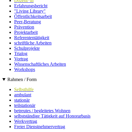
Dozent*in
Erfahrungsbericht
"Living Library"
Öffentlichkeitsarbeit
Peer-Beratung
Prävention
Projektarbeit
Referententätigkeit
schriftliche Arbeiten
Schulprojekte
Trialog
Vortrag
Wissenschaftliches Arbeiten
Workshops
Rahmen / Form
Selbsthilfe
ambulant
stationär
teilstationär
betreutes / begleitetes Wohnen
selbstständige Tätigkeit auf Honorarbasis
Werkvertrag
Freier Dienstnehmervertrag