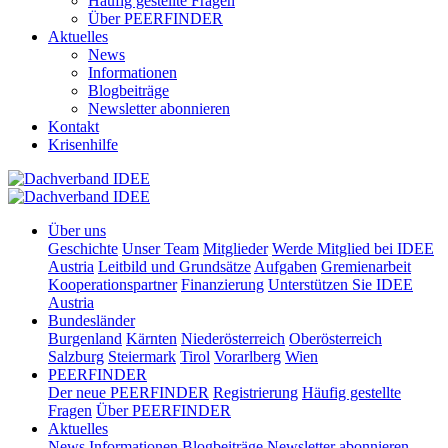
Häufig gestellte Fragen
Über PEERFINDER
Aktuelles
News
Informationen
Blogbeiträge
Newsletter abonnieren
Kontakt
Krisenhilfe
Über uns
Geschichte
Unser Team
Mitglieder
Werde Mitglied bei IDEE
Austria
Leitbild und Grundsätze
Aufgaben
Gremienarbeit
Kooperationspartner
Finanzierung
Unterstützen Sie IDEE
Austria
Bundesländer
Burgenland
Kärnten
Niederösterreich
Oberösterreich
Salzburg
Steiermark
Tirol
Vorarlberg
Wien
PEERFINDER
Der neue PEERFINDER
Registrierung
Häufig gestellte
Fragen
Über PEERFINDER
Aktuelles
News
Informationen
Blogbeiträge
Newsletter abonnieren