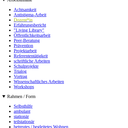
Achtsamkeit
Antistigma-Arbeit
Dozent*in
Erfahrungsbericht
"Living Library"
Öffentlichkeitsarbeit
Peer-Beratung
Prävention
Projektarbeit
Referententätigkeit
schriftliche Arbeiten
Schulprojekte
Trialog
Vortrag
Wissenschaftliches Arbeiten
Workshops
Rahmen / Form
Selbsthilfe
ambulant
stationär
teilstationär
betreutes / begleitetes Wohnen