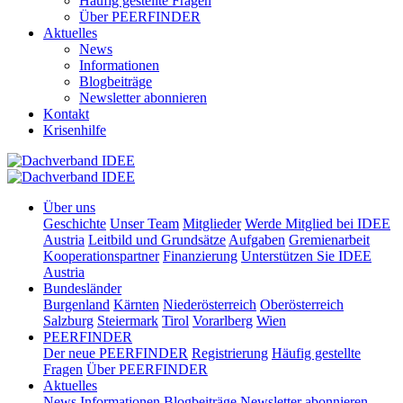
Häufig gestellte Fragen
Über PEERFINDER
Aktuelles
News
Informationen
Blogbeiträge
Newsletter abonnieren
Kontakt
Krisenhilfe
Über uns
Geschichte
Unser Team
Mitglieder
Werde Mitglied bei IDEE
Austria
Leitbild und Grundsätze
Aufgaben
Gremienarbeit
Kooperationspartner
Finanzierung
Unterstützen Sie IDEE
Austria
Bundesländer
Burgenland
Kärnten
Niederösterreich
Oberösterreich
Salzburg
Steiermark
Tirol
Vorarlberg
Wien
PEERFINDER
Der neue PEERFINDER
Registrierung
Häufig gestellte
Fragen
Über PEERFINDER
Aktuelles
News
Informationen
Blogbeiträge
Newsletter abonnieren