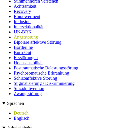
Stimmenhören verstehen
Achtsamkeit
Recovery
Empowerment
Inklusion
Intersektionalität
UN-BRK
Angststörung
Bipolare affektive Störung
Borderline
Burn-Out
Essstörungen
Hochsensibilität
Posttraumatische Belastungsstörung
Psychosomatische Erkrankung
Schizoaffektive Störung
Stigmatisierung / Diskriminierung
Suizidprävention
Zwangsstörung
Sprachen
Deutsch
Englisch
Arbeitsinhalte