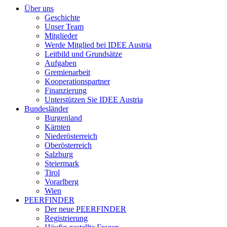
Über uns
Geschichte
Unser Team
Mitglieder
Werde Mitglied bei IDEE Austria
Leitbild und Grundsätze
Aufgaben
Gremienarbeit
Kooperationspartner
Finanzierung
Unterstützen Sie IDEE Austria
Bundesländer
Burgenland
Kärnten
Niederösterreich
Oberösterreich
Salzburg
Steiermark
Tirol
Vorarlberg
Wien
PEERFINDER
Der neue PEERFINDER
Registrierung