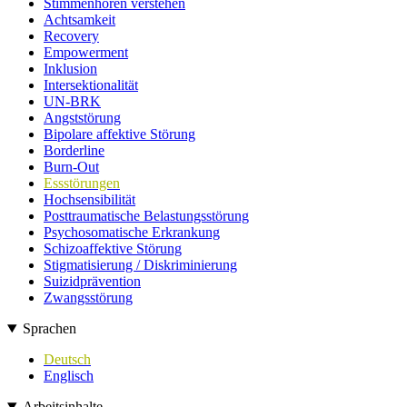
Stimmenhören verstehen
Achtsamkeit
Recovery
Empowerment
Inklusion
Intersektionalität
UN-BRK
Angststörung
Bipolare affektive Störung
Borderline
Burn-Out
Essstörungen
Hochsensibilität
Posttraumatische Belastungsstörung
Psychosomatische Erkrankung
Schizoaffektive Störung
Stigmatisierung / Diskriminierung
Suizidprävention
Zwangsstörung
Sprachen
Deutsch
Englisch
Arbeitsinhalte