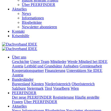
Häufig gestellte Fragen
Über PEERFINDER
Aktuelles
News
Informationen
Blogbeiträge
Newsletter abonnieren
Kontakt
Krisenhilfe
Über uns
Geschichte
Unser Team
Mitglieder
Werde Mitglied bei IDEE
Austria
Leitbild und Grundsätze
Aufgaben
Gremienarbeit
Kooperationspartner
Finanzierung
Unterstützen Sie IDEE
Austria
Bundesländer
Burgenland
Kärnten
Niederösterreich
Oberösterreich
Salzburg
Steiermark
Tirol
Vorarlberg
Wien
PEERFINDER
Der neue PEERFINDER
Registrierung
Häufig gestellte
Fragen
Über PEERFINDER
Aktuelles
News
Informationen
Blogbeiträge
Newsletter abonnieren