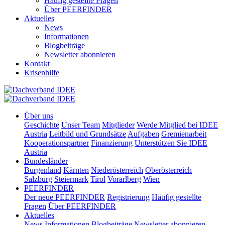
Häufig gestellte Fragen
Über PEERFINDER
Aktuelles
News
Informationen
Blogbeiträge
Newsletter abonnieren
Kontakt
Krisenhilfe
Über uns
Geschichte
Unser Team
Mitglieder
Werde Mitglied bei IDEE
Austria
Leitbild und Grundsätze
Aufgaben
Gremienarbeit
Kooperationspartner
Finanzierung
Unterstützen Sie IDEE
Austria
Bundesländer
Burgenland
Kärnten
Niederösterreich
Oberösterreich
Salzburg
Steiermark
Tirol
Vorarlberg
Wien
PEERFINDER
Der neue PEERFINDER
Registrierung
Häufig gestellte
Fragen
Über PEERFINDER
Aktuelles
News
Informationen
Blogbeiträge
Newsletter abonnieren