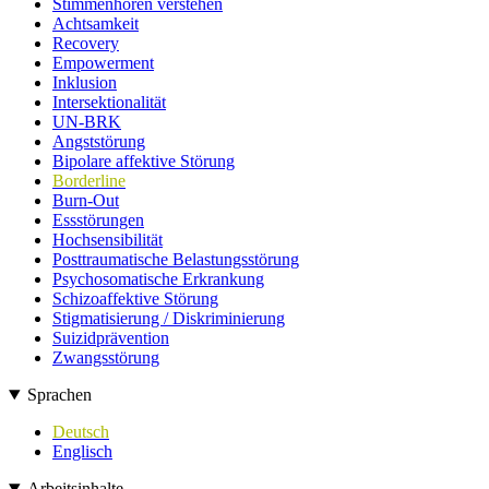
Stimmenhören verstehen
Achtsamkeit
Recovery
Empowerment
Inklusion
Intersektionalität
UN-BRK
Angststörung
Bipolare affektive Störung
Borderline
Burn-Out
Essstörungen
Hochsensibilität
Posttraumatische Belastungsstörung
Psychosomatische Erkrankung
Schizoaffektive Störung
Stigmatisierung / Diskriminierung
Suizidprävention
Zwangsstörung
Sprachen
Deutsch
Englisch
Arbeitsinhalte