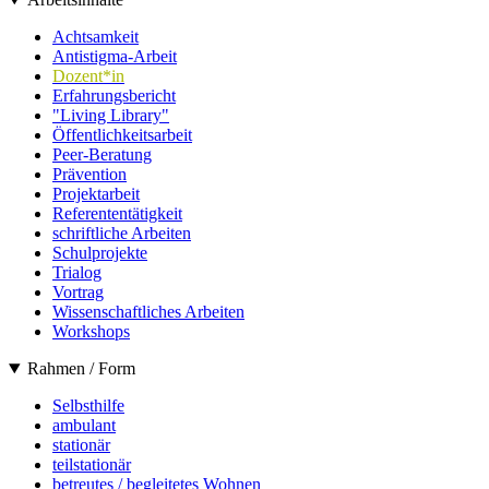
Achtsamkeit
Antistigma-Arbeit
Dozent*in
Erfahrungsbericht
"Living Library"
Öffentlichkeitsarbeit
Peer-Beratung
Prävention
Projektarbeit
Referententätigkeit
schriftliche Arbeiten
Schulprojekte
Trialog
Vortrag
Wissenschaftliches Arbeiten
Workshops
Rahmen / Form
Selbsthilfe
ambulant
stationär
teilstationär
betreutes / begleitetes Wohnen