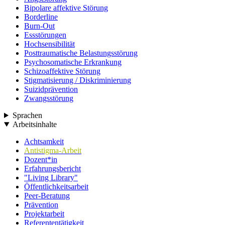
Bipolare affektive Störung
Borderline
Burn-Out
Essstörungen
Hochsensibilität
Posttraumatische Belastungsstörung
Psychosomatische Erkrankung
Schizoaffektive Störung
Stigmatisierung / Diskriminierung
Suizidprävention
Zwangsstörung
Sprachen
Arbeitsinhalte
Achtsamkeit
Antistigma-Arbeit
Dozent*in
Erfahrungsbericht
"Living Library"
Öffentlichkeitsarbeit
Peer-Beratung
Prävention
Projektarbeit
Referententätigkeit