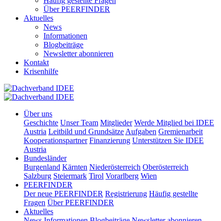
Häufig gestellte Fragen
Über PEERFINDER
Aktuelles
News
Informationen
Blogbeiträge
Newsletter abonnieren
Kontakt
Krisenhilfe
Über uns
Geschichte
Unser Team
Mitglieder
Werde Mitglied bei IDEE
Austria
Leitbild und Grundsätze
Aufgaben
Gremienarbeit
Kooperationspartner
Finanzierung
Unterstützen Sie IDEE
Austria
Bundesländer
Burgenland
Kärnten
Niederösterreich
Oberösterreich
Salzburg
Steiermark
Tirol
Vorarlberg
Wien
PEERFINDER
Der neue PEERFINDER
Registrierung
Häufig gestellte
Fragen
Über PEERFINDER
Aktuelles
News
Informationen
Blogbeiträge
Newsletter abonnieren