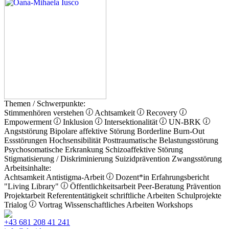
Themen / Schwerpunkte:
Stimmenhören verstehen
Achtsamkeit
Recovery
Empowerment
Inklusion
Intersektionalität
UN-BRK
Angststörung
Bipolare affektive Störung
Borderline
Burn-Out
Essstörungen
Hochsensibilität
Posttraumatische Belastungsstörung
Psychosomatische Erkrankung
Schizoaffektive Störung
Stigmatisierung / Diskriminierung
Suizidprävention
Zwangsstörung
Arbeitsinhalte:
Achtsamkeit
Antistigma-Arbeit
Dozent*in
Erfahrungsbericht
"Living Library"
Öffentlichkeitsarbeit
Peer-Beratung
Prävention
Projektarbeit
Referententätigkeit
schriftliche Arbeiten
Schulprojekte
Trialog
Vortrag
Wissenschaftliches Arbeiten
Workshops
+43 681 208 41 241